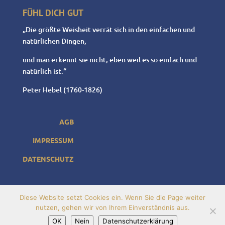
FÜHL DICH GUT
„Die größte Weisheit verrät sich in den einfachen und
natürlichen Dingen,
und man erkennt sie nicht, eben weil es so einfach und
natürlich ist.“
Peter Hebel (1760-1826)
AGB
IMPRESSUM
DATENSCHUTZ
Diese Website setzt Cookies ein. Wenn Sie die Page weiter
nutzen, gehen wir von Ihrem Einverständnis aus.
OK
Nein
Datenschutzerklärung
© LebensenergieKonzepte - Nicole Stolzenberg